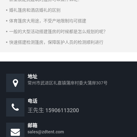
婚礼篷房和酒店婚礼的区别
体育篷房大用途，不受产地限制均可搭建
一般的大型活动搭建篷房的时候都是怎么规划的呢？
快速搭建检测篷房，保障医护人员的检测顺利进行
地址
常州市武进区礼嘉镇蒲岸村委大蒲岸307号
电话
王先生
15906113200
邮箱
sales@zdtent.com