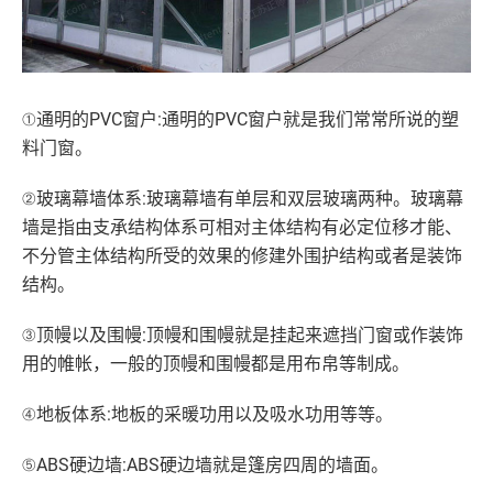
①通明的PVC窗户:通明的PVC窗户就是我们常常所说的塑
料门窗。
②玻璃幕墙体系:玻璃幕墙有单层和双层玻璃两种。玻璃幕
墙是指由支承结构体系可相对主体结构有必定位移才能、
不分管主体结构所受的效果的修建外围护结构或者是装饰
结构。
③顶幔以及围幔:顶幔和围幔就是挂起来遮挡门窗或作装饰
用的帷帐，一般的顶幔和围幔都是用布帛等制成。
④地板体系:地板的采暖功用以及吸水功用等等。
⑤ABS硬边墙:ABS硬边墙就是篷房四周的墙面。