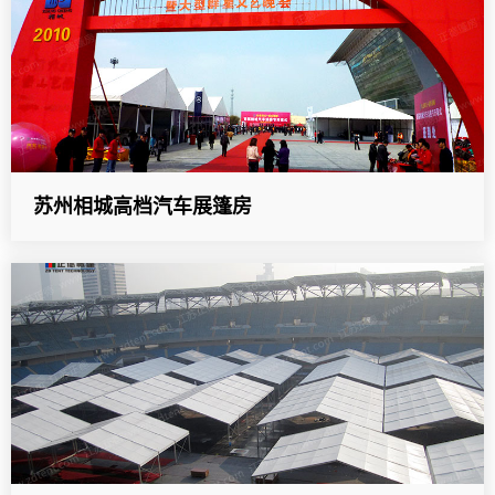
苏州相城高档汽车展篷房