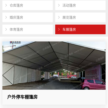
仓库篷房
活动篷房
婚庆篷房
展览篷房
体育篷房
车展篷房
户外停车棚篷房