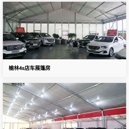
榆林4s店车展篷房