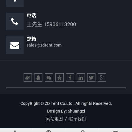
电话
王先生
15906113200
邮箱
sales@zdtent.com
CopyRight © ZD Tent Co.Ltd., All rights Reserved.
Design By:
Shuangxi
网站地图
/
联系我们