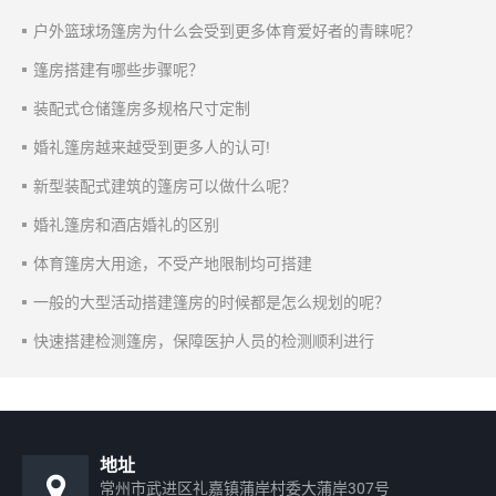
户外篮球场篷房为什么会受到更多体育爱好者的青睐呢？
篷房搭建有哪些步骤呢？
装配式仓储篷房多规格尺寸定制
婚礼篷房越来越受到更多人的认可!
新型装配式建筑的篷房可以做什么呢？
婚礼篷房和酒店婚礼的区别
体育篷房大用途，不受产地限制均可搭建
一般的大型活动搭建篷房的时候都是怎么规划的呢？
快速搭建检测篷房，保障医护人员的检测顺利进行
地址
常州市武进区礼嘉镇蒲岸村委大蒲岸307号