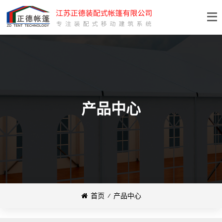
产品中心
首页
⁄
产品中心