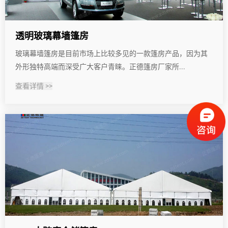
透明玻璃幕墙篷房
玻璃幕墙篷房是目前市场上比较多见的一款篷房产品，因为其
外形独特高端而深受广大客户青睐。正德篷房厂家所...
查看详情 >>