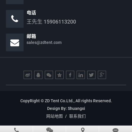
电话
王先生
15906113200
邮箱
sales@zdtent.com
CopyRight © ZD Tent Co.Ltd., All rights Reserved.
Design By:
Shuangxi
网站地图
/
联系我们