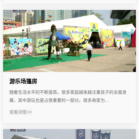
游乐场篷房
​随着生活水平的不断提高，很多家庭越来越注重孩子的全面发
展，其中游玩也是占很重要的一部分。很多商家为...
查看详情 >>