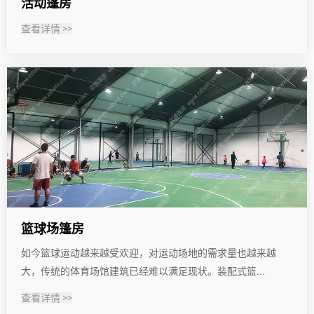
活动篷房
查看详情 >>
篮球场篷房
如今篮球运动越来越受欢迎，对运动场地的需求量也越来越
大，传统的体育场馆建筑已经难以满足现状。装配式篮...
查看详情 >>