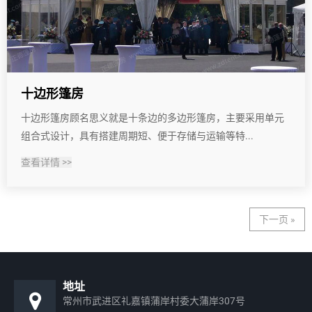
十边形篷房
十边形篷房顾名思义就是十条边的多边形篷房，主要采用单元
组合式设计，具有搭建周期短、便于存储与运输等特...
查看详情 >>
下一页 »
地址
常州市武进区礼嘉镇蒲岸村委大蒲岸307号