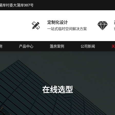
岸村委大蒲岸307号
定制化设计


一站式临时空间解决方案
房
产品中心
篷房案例
公司新闻
关
在线选型