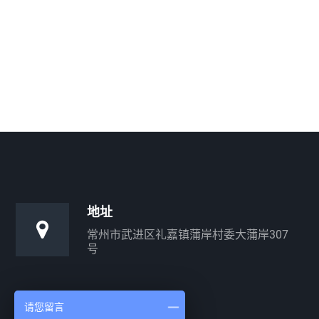
地址
常州市武进区礼嘉镇蒲岸村委大蒲岸307
号
请您留言