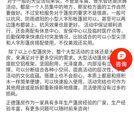
对于一般的大型活动来说，不管是车展、音乐会还是庆典
活动，都是一个人员集中的地方，那安检方面的工作自然
要做好。不过安检服务对于篷房的要求不是很高，一般可
以抗风、防雨遮阳的小型人字形帐篷就可以，甚至可以两
边篷布都装上，抗风效果也是更好。 活动中保证顺利进
行，还会再配有休息中心、安保中心以及临时医疗点等，
后勤保障来快速应付突发情况，比较适合的可以小型尖顶
和人字形篷房搭配使用，不仅美观还实用。
除了以上小型篷房外，整个大型活动的主体还是大跨度篷
房，来满足对于更多空间的需求。大型活动篷房采用高强
度航空铝框架，坚固耐用，光泽度高，内部没有立柱支
撑，可以分断组合各种小空间，提高活动的层次性，丰富
活动的文化底蕴。搭建上也不会担心，本质上都是和搭积
木一样简单便捷，可以快速投入使用，活动完结也可作为
其他用途或是拆卸重新择新地搭建，灵活使用没有过多的
损耗。
正德篷房作为一家具有多年生产篷房经验的厂家，生产经
验丰富，有更多问题可以随时前来咨询！