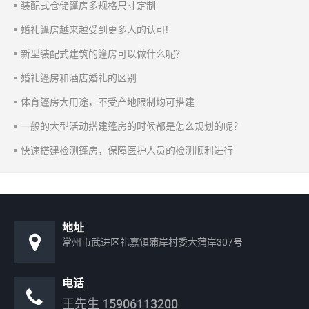
装配式仓储篷房多规格尺寸定制
婚礼篷房越来越受到更多人的认可!
新型装配式建筑的篷房可以做什么呢？
婚礼篷房和酒店婚礼的区别
体育篷房大用途，不受产地限制均可搭建
一般的大型活动搭建篷房的时候都是怎么规划的呢？
快速搭建检测篷房，保障医护人员的检测顺利进行
地址
常州市武进区礼嘉镇蒲岸村委大蒲岸307号
电话
王先生
15906113200