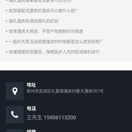
婚礼篷房越来越受到更多人的认可!
新型装配式建筑的篷房可以做什么呢？
婚礼篷房和酒店婚礼的区别
体育篷房大用途，不受产地限制均可搭建
一般的大型活动搭建篷房的时候都是怎么规划的呢？
快速搭建检测篷房，保障医护人员的检测顺利进行
地址
常州市武进区礼嘉镇蒲岸村委大蒲岸307号
电话
王先生
15906113200