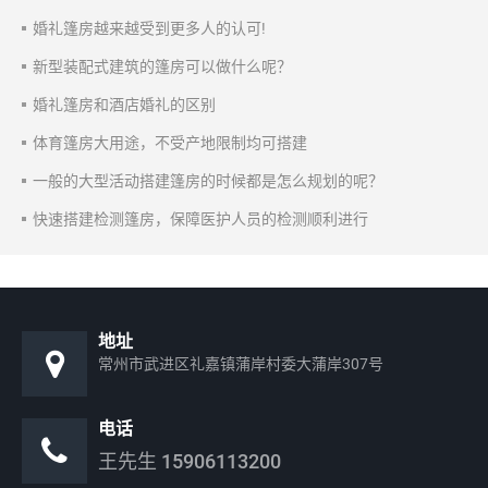
婚礼篷房越来越受到更多人的认可!
新型装配式建筑的篷房可以做什么呢？
婚礼篷房和酒店婚礼的区别
体育篷房大用途，不受产地限制均可搭建
一般的大型活动搭建篷房的时候都是怎么规划的呢？
快速搭建检测篷房，保障医护人员的检测顺利进行
地址
常州市武进区礼嘉镇蒲岸村委大蒲岸307号
电话
王先生
15906113200