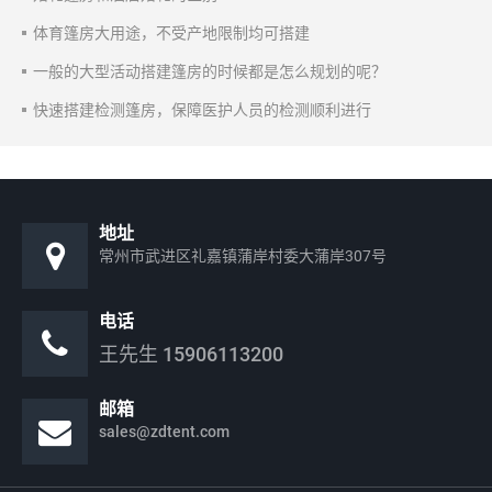
体育篷房大用途，不受产地限制均可搭建
一般的大型活动搭建篷房的时候都是怎么规划的呢？
快速搭建检测篷房，保障医护人员的检测顺利进行
地址
常州市武进区礼嘉镇蒲岸村委大蒲岸307号
电话
王先生
15906113200
邮箱
sales@zdtent.com