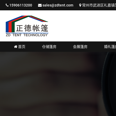
15906113200
sales@zdtent.com
常州市武进区礼嘉镇蒲
首页
仓储篷房
会展篷房
婚礼篷