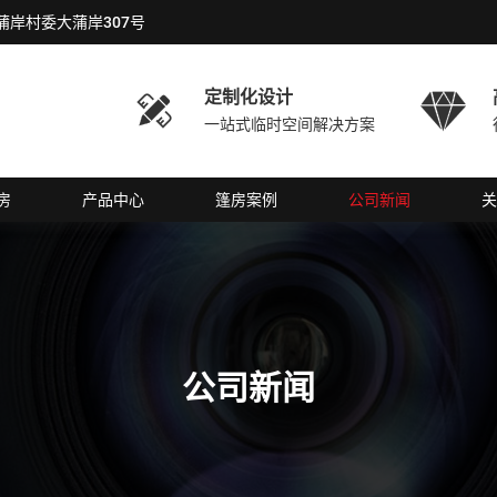
岸村委大蒲岸307号
定制化设计


一站式临时空间解决方案
房
产品中心
篷房案例
公司新闻
关
公司新闻