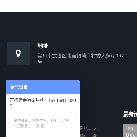
地址
常州市武进区礼嘉镇蒲岸村委大蒲岸307
号
请您留言
正德篷房咨询热线：159-0611-320
0
关于正德
最新
正德篷房公司专注装配式移动建筑系统。专
26
Dec
业设计、制造及销售装配式铝合金仓储篷房、婚