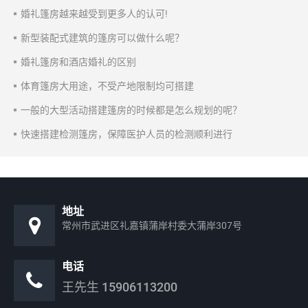
婚礼篷房越来越受到更多人的认可!
新型装配式建筑的篷房可以做什么呢？
婚礼篷房和酒店婚礼的区别
体育篷房大用途，不受产地限制均可搭建
一般的大型活动搭建篷房的时候都是怎么规划的呢？
快速搭建检测篷房，保障医护人员的检测顺利进行
地址
常州市武进区礼嘉镇蒲岸村委大蒲岸307号
电话
王先生
15906113200