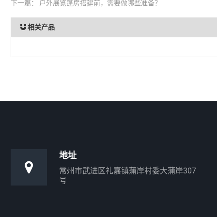
下一篇：
户外展览篷房搭建前，需要做哪些准备？
相关产品
地址
常州市武进区礼嘉镇蒲岸村委大蒲岸307
号