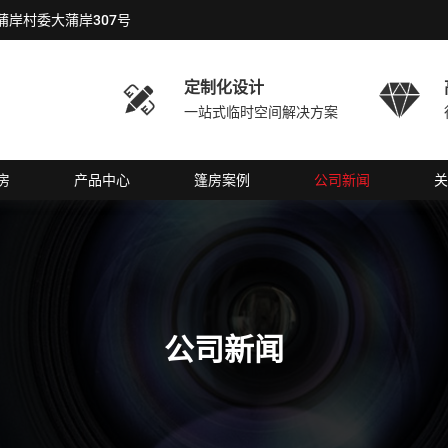
岸村委大蒲岸307号
定制化设计


一站式临时空间解决方案
房
产品中心
篷房案例
公司新闻
关
公司新闻