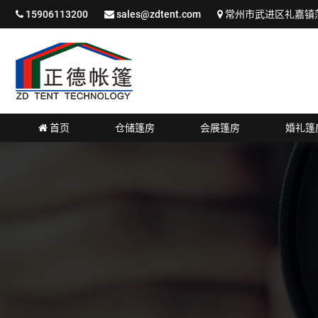
15906113200
sales@zdtent.com
常州市武进区礼嘉镇蒲
首页
仓储篷房
会展篷房
婚礼篷