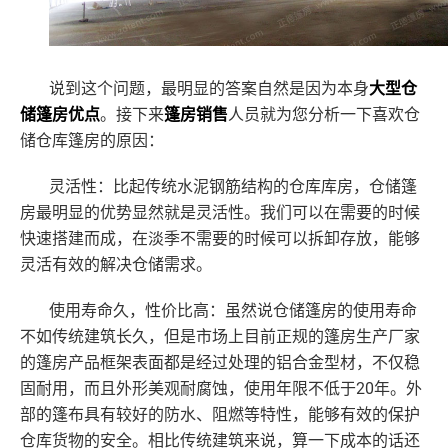
说到这个问题，最明显的答案自然是因为本身
大型仓
储篷房优点
。接下来
篷房销售
人员就为您分析一下喜欢仓
储仓库篷房的原因：
灵活性：比起传统水泥钢筋结构的仓库库房，仓储篷
房最明显的优势显然就是灵活性。我们可以在需要的时候
快速搭建而成，在淡季不需要的时候可以拆卸存放，能够
灵活有效的解决仓储需求。
使用寿命久，性价比高：虽然说仓储篷房的使用寿命
不如传统建筑长久，但是市场上目前正规的篷房生产厂家
的篷房产品框架表面都是经过处理的铝合金型材，不仅稳
20年。外
固耐用，而且外形美观耐腐蚀，使用年限不低于
部的篷布具有较好的防水、阻燃等特性，能够有效的保护
仓库货物的安全。相比传统建筑来说，算一下成本的话还