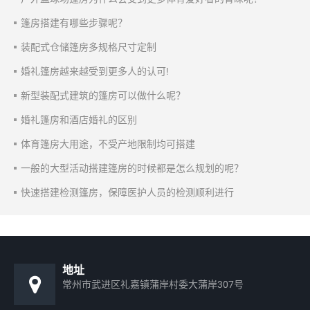
篷房搭建有哪些步骤呢？
装配式仓储篷房多规格尺寸定制
婚礼篷房越来越受到更多人的认可!
新型装配式建筑的篷房可以做什么呢？
婚礼篷房和酒店婚礼的区别
体育篷房大用途，不受产地限制均可搭建
一般的大型活动搭建篷房的时候都是怎么规划的呢？
快速搭建检测篷房，保障医护人员的检测顺利进行
地址
常州市武进区礼嘉镇蒲岸村委大蒲岸307号