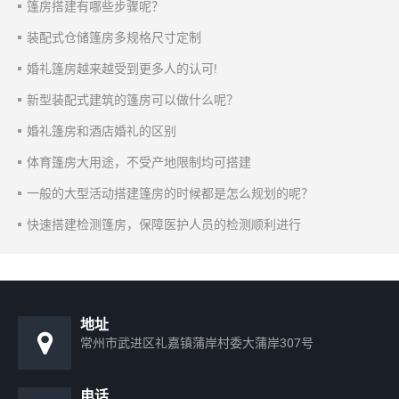
篷房搭建有哪些步骤呢？
装配式仓储篷房多规格尺寸定制
婚礼篷房越来越受到更多人的认可!
新型装配式建筑的篷房可以做什么呢？
婚礼篷房和酒店婚礼的区别
体育篷房大用途，不受产地限制均可搭建
一般的大型活动搭建篷房的时候都是怎么规划的呢？
快速搭建检测篷房，保障医护人员的检测顺利进行
地址
常州市武进区礼嘉镇蒲岸村委大蒲岸307号
电话