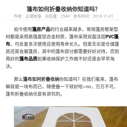
篷布如何折叠收纳你知道吗？
作者：正德帐篷 浏览量：2549 发布时间：2018-11-01
如今使用
篷房产品
的行业越来越多，常规篷房框架型
PVC篷
材都是采用高强度铝合金材质，篷布采用双面涂层
布
，可反复多次使用且使用寿命长久。但是无论是仓储篷
房还是会展篷房，其中的篷布部分都需要好好对待，否则
再好的
篷布品质
如果收纳保护工作做不好还是会早早淘
汰。
那么
篷布如何折叠收纳
你知道吗？
在我们看来，篷布
~no，万万不可，
嘛就是一块布而已，随便叠一下就好啦
篷布折叠收纳也是有讲究的。