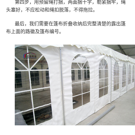
第四步，用预留绳打捆，两面捆十字，勒紧捆牢，绳
头塞好，不应松动和绳扣脱落，不得拖拉。
最后，我们需要在篷布折叠收纳后完整清楚的露出篷
布上面的路徽及篷布编号。