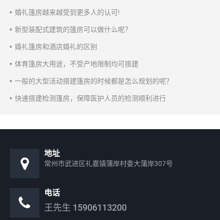
婚礼篷房越来越受到更多人的认可!
新型装配式建筑的篷房可以做什么呢？
婚礼篷房和酒店婚礼的区别
体育篷房大用途，不受产地限制均可搭建
一般的大型活动搭建篷房的时候都是怎么规划的呢？
快速搭建检测篷房，保障医护人员的检测顺利进行
地址
常州市武进区礼嘉镇蒲岸村委大蒲岸307号
电话
王先生
15906113200