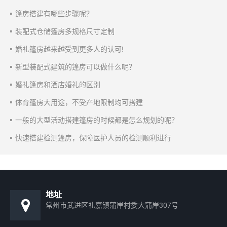
篷房搭建有哪些步骤呢？
装配式仓储篷房多规格尺寸定制
婚礼篷房越来越受到更多人的认可!
新型装配式建筑的篷房可以做什么呢？
婚礼篷房和酒店婚礼的区别
体育篷房大用途，不受产地限制均可搭建
一般的大型活动搭建篷房的时候都是怎么规划的呢？
快速搭建检测篷房，保障医护人员的检测顺利进行
地址
常州市武进区礼嘉镇蒲岸村委大蒲岸307号