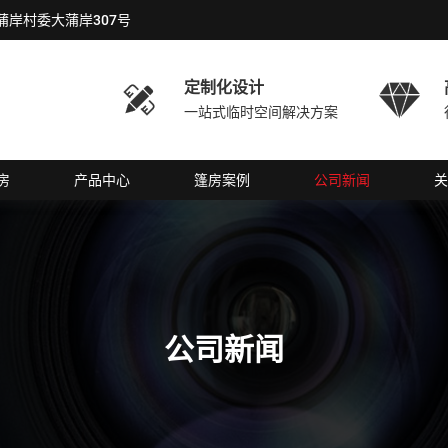
岸村委大蒲岸307号
定制化设计


一站式临时空间解决方案
房
产品中心
篷房案例
公司新闻
关
公司新闻