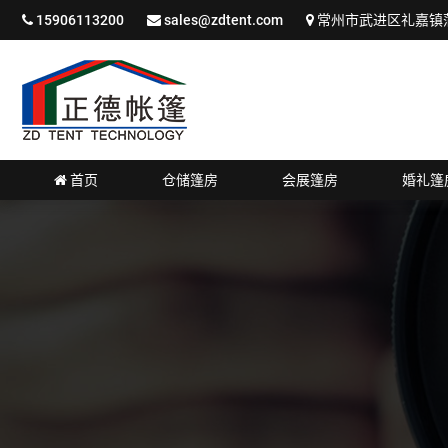
15906113200
sales@zdtent.com
常州市武进区礼嘉镇蒲
首页
仓储篷房
会展篷房
婚礼篷