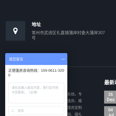
地址
常州市武进区礼嘉镇蒲岸村委大蒲岸307
号
请您留言
正德篷房咨询热线：159-0611-320
0
关于正德
最新
正德篷房公司专注装配式移动建筑系统。专
26
Dec
业设计、制造及销售装配式铝合金仓储篷房、婚
礼篷房、展会篷房、活动篷房以及提供篷房定制
04
服务等，为各类物流仓储、大型展览展销、婚礼
Jul