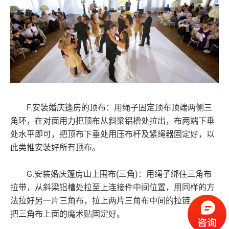
F.安装婚庆篷房的顶布：用绳子固定顶布顶端两侧三
角环，在对面用力把顶布从斜梁铝槽处拉出，布两端下垂
处水平即可，把顶布下垂处用压布杆及紧绳器固定好，以
此类推安装好所有顶布。
G.安装婚庆篷房山上围布(三角)：用绳子绑住三角布
拉带，从斜梁铝槽处拉至上连接件中间位置，用同样的方
法拉好另一片三角布，拉上两片三角布中间的拉链，最后
把三角布上面的魔术贴固定好。