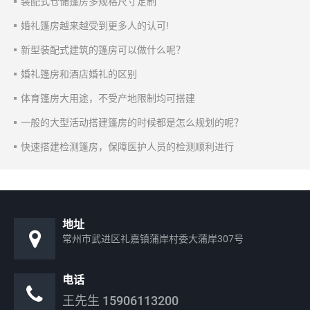
装配式仓储篷房多规格尺寸定制
婚礼篷房越来越受到更多人的认可!
新型装配式建筑的篷房可以做什么呢？
婚礼篷房和酒店婚礼的区别
体育篷房大用途，不受产地限制均可搭建
一般的大型活动搭建篷房的时候都是怎么规划的呢？
快速搭建检测篷房，保障医护人员的检测顺利进行
地址
常州市武进区礼嘉镇蒲岸村委大蒲岸307号
电话
王先生
15906113200