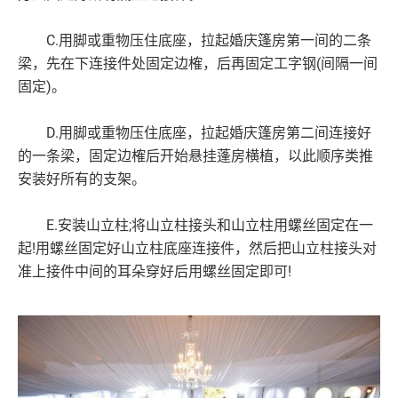
C.用脚或重物压住底座，拉起婚庆篷房第一间的二条
梁，先在下连接件处固定边榷，后再固定工字钢(间隔一间
固定)。
D.用脚或重物压住底座，拉起婚庆篷房第二间连接好
的一条梁，固定边榷后开始悬挂蓬房横植，以此顺序类推
安装好所有的支架。
E.安装山立柱;将山立柱接头和山立柱用螺丝固定在一
起!用螺丝固定好山立柱底座连接件，然后把山立柱接头对
准上接件中间的耳朵穿好后用螺丝固定即可!