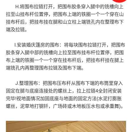
H.将围布拉链打开，把围布胶条穿入腿中的铣槽向上
拉至山挂布杆位置停，把围布上端的铁圈一个一个穿在山
挂布杆后，把挂布挂在腿和山立柱上端铣孔内在整理布下
端及拉链。
I.安装婚庆篷房的围布：将每块围布拉链打开，把围布
胶条穿入腿中部的铣槽向上拉至围布挂布杆位置停，把围
布上端的铁圈一个一个穿在挂布杆后，把挂布杆挂在腿上
端铣孔内再整理围布拉链及围布下端。
J.整理围布：把围布压布杆从围布下端的布筒里穿入
固定在腿与底座连接处的螺丝上，拉上拉链4全封闭安装
完毕!视地面情况加固底座与地面的固定方法(水泥打膨胀
螺丝，泥草地打钢钎，广场砖或木地板压水包或承重舞)。