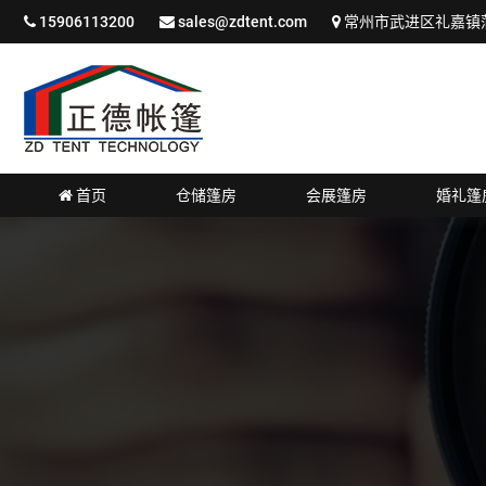
15906113200
sales@zdtent.com
常州市武进区礼嘉镇蒲
首页
仓储篷房
会展篷房
婚礼篷