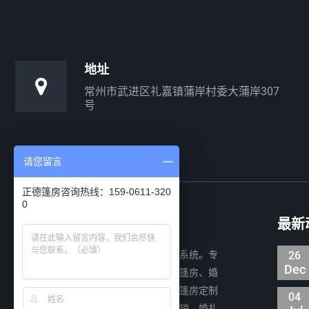
地址
常州市武进区礼嘉镇蒲岸村委大蒲岸307
号
请您留言
正德篷房咨询热线：159-0611-320
0
关于正德
最新
正德篷房公司专注装配式移动建筑系统。专
26
Dec
业设计、制造及销售装配式铝合金仓储篷房、婚
礼篷房、展会篷房、活动篷房以及提供篷房定制
04
服务等，为各类物流仓储、大型展览展销、婚礼