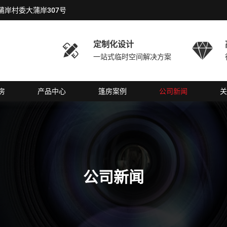
岸村委大蒲岸307号
定制化设计


一站式临时空间解决方案
房
产品中心
篷房案例
公司新闻
关
公司新闻