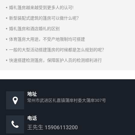
婚礼篷房越来越受到更多人的认可!
新型装配式建筑的篷房可以做什么呢？
婚礼篷房和酒店婚礼的区别
体育篷房大用途，不受产地限制均可搭建
一般的大型活动搭建篷房的时候都是怎么规划的呢？
快速搭建检测篷房，保障医护人员的检测顺利进行
地址
常州市武进区礼嘉镇蒲岸村委大蒲岸307号
电话
王先生
15906113200