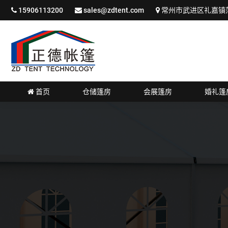
15906113200
sales@zdtent.com
常州市武进区礼嘉镇蒲
首页
仓储篷房
会展篷房
婚礼篷