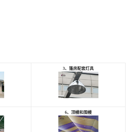
3、篷房配套
灯具
6、
顶幔和围幔