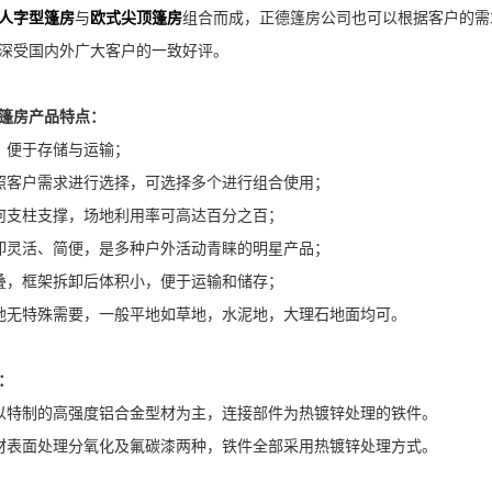
人字型篷房
与
欧式尖顶篷房
组合而成，正德篷房公司也可以根据客户的需
深受国内外广大客户的一致好评。
篷房
产品特点：
，便于存储与运输；
照客户需求进行选择，可选择多个进行组合使用；
何支柱支撑，场地利用率可高达百分之百；
卸灵活、简便，是多种户外活动青睐的明星产品；
叠，框架拆卸后体积小，便于运输和储存；
地无特殊需要，一般平地如草地，水泥地，大理石地面均可。
：
以特制的高强度铝合金型材为主，连接部件为热镀锌处理的铁件。
材表面处理分氧化及氟碳漆两种，铁件全部采用热镀锌处理方式。