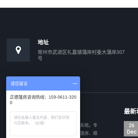
地址
常州市武进区礼嘉镇蒲岸村委大蒲岸307
号
请您留言
正德篷房咨询热线：159-0611-320
0
关于正德
最新
正德篷房公司专注装配式移动建筑系统。专
26
Dec
业设计、制造及销售装配式铝合金仓储篷房、婚