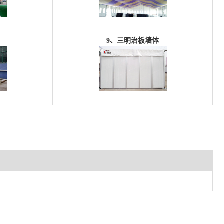
9、三明治
板墙体