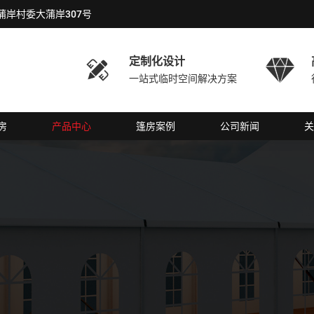
岸村委大蒲岸307号
定制化设计


一站式临时空间解决方案
房
产品中心
篷房案例
公司新闻
关