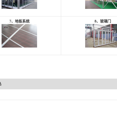
7、
地板系统
8、
玻璃门
品