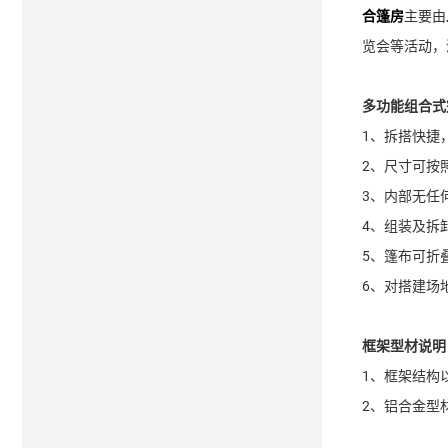
合篷房
主要由
览会等活动，
多功能组合式
1、拆搭快捷
2、尺寸可按
3、内部无任
4、组装及拆
5、篷布可折
6、对搭建场
框架型材说明
1、框架结构
2、铝合金型