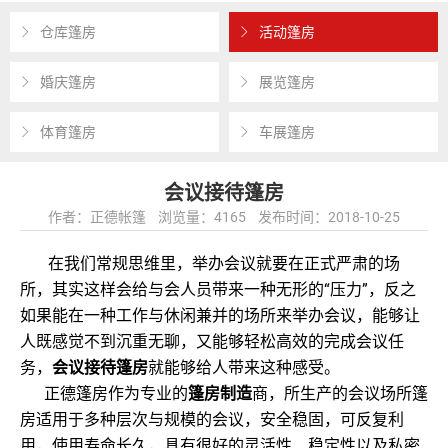
仓库篷房
活动篷房
婚庆篷房
展览篷房
体育篷房
车展篷房
会议接待篷房
作者：正德帐篷 浏览量：4165 发布时间：2018-10-25
在我们常规思维里，举办会议就要在正式严肃的场
所，其实这样会给与会人员带来一种无形的“压力”，反之
如果能在一种工作与休闲兼并的场所来举办会议，能够让
人既感觉不到沉重无聊，又能够轻松高效的完成会议任
务，
会议接待篷房
就能够给人带来这种感受。
正德篷房作为专业的
篷房制造
商，所生产的会议场所篷
房适用于多种层次与规模的会议，安全稳固，可反复利
用，使用寿命长久，具有很好的灵活性、稳定性以及私密