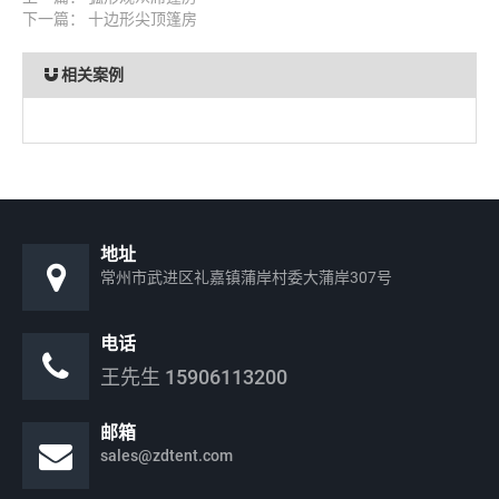
下一篇：
十边形尖顶篷房
相关案例
地址
常州市武进区礼嘉镇蒲岸村委大蒲岸307号
电话
王先生
15906113200
邮箱
sales@zdtent.com