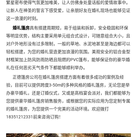
繁星密布使得气氛更加唯美，让人仿佛身处童话般的爱情故事中。
让新人在神圣的誓言下感受爱，让亲朋好友在婚礼现场也能够见证
这一浪漫的时刻。
婚礼篷房
具有搭建周期短，易于组装和拆卸，安全稳固和环保
等明显优势，结构主要采用单元组合式设计，可随意组合大小，且
对户外地形没有过多限制，一般的草地、水泥地甚至是海边都可以
轻松搭建，为您的婚礼营造更加浪漫的氛围。美观安全的铝合金型
材框架加上防风防雨防晒且阻燃的PVC篷布，能够保证你的豪华婚
礼在任何恶劣天气条件下都能够顺利举办。
正德篷房公司在婚礼篷房搭建方面有着很多成功的案例及经
验，目前可以提供跨度3-50m的多种风格的婚礼篷房，无论您是举
办豪华婚礼，还是订婚仪式，又或是高档宴会派对，我们都能够为
您提供豪华婚礼篷房销售服务，或根据您的实际应用为您定制专属
的婚礼篷房，为您提供一个完美的活动环境。欢迎拨打
18351212331前来咨询订购！