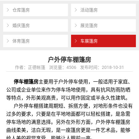
仓库篷房
活动篷房
婚庆篷房
展览篷房
体育篷房
车展篷房
户外停车棚篷房
作者：正德帐篷 浏览量：4506 发布时间：2018-10-31
停车棚篷房
主要用于户外停车使用，一般适用于家庭、
公司或企业单位来作为停车场地使用，具有抗风防雨防晒
等特点，外形美观高贵，可以用作固定或半永久性建筑。
户外停车棚搭建周期短、拆搭方便，对地形条件也没有
过多的要求，只要是在平地地面都可以轻松搭建，是急需
停车场地的满意选择。另外在外形方面，户外停车棚篷房
曲线柔美，洁白无瑕，是一座篷房更是一件艺术品，能够
给人美的视觉享受，能够让人眼前一亮。