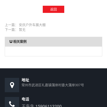
返回
上一篇：
安庆户外车展大棚
下一篇： 暂无
相关案例
地址
常州市武进区礼嘉镇蒲岸村委大蒲岸307号
电话
王先生
15906113200